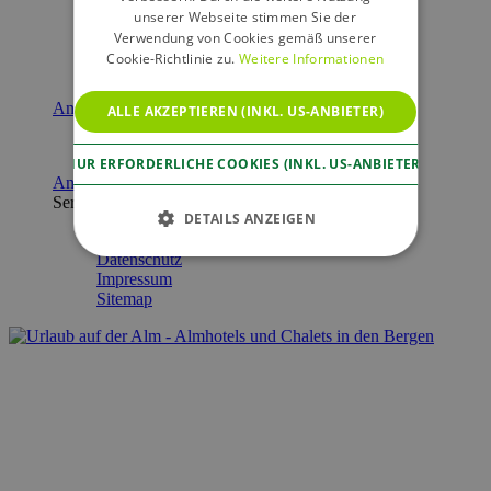
Deutschland
unserer Webseite stimmen Sie der
Südtirol
Verwendung von Cookies gemäß unserer
Schweiz
Cookie-Richtlinie zu.
Weitere Informationen
Meine Merkliste
Angebote
ALLE AKZEPTIEREN (INKL. US-ANBIETER)
Last Minute
NUR ERFORDERLICHE COOKIES (INKL. US-ANBIETER)
Anfrage/Buchung
Service
DETAILS ANZEIGEN
Kontakt & Marketing
Datenschutz
Impressum
Sitemap