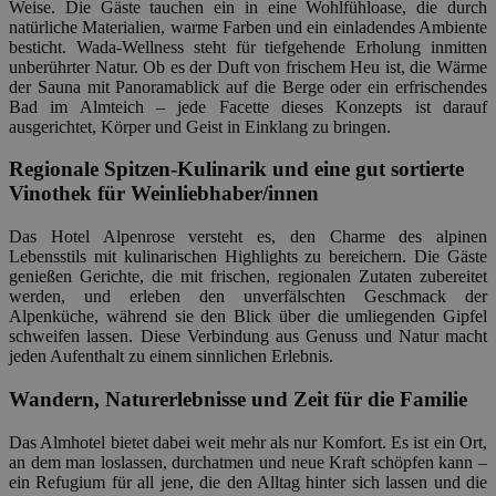
Weise. Die Gäste tauchen ein in eine Wohlfühloase, die durch
natürliche Materialien, warme Farben und ein einladendes Ambiente
besticht. Wada-Wellness steht für tiefgehende Erholung inmitten
unberührter Natur. Ob es der Duft von frischem Heu ist, die Wärme
der Sauna mit Panoramablick auf die Berge oder ein erfrischendes
Bad im Almteich – jede Facette dieses Konzepts ist darauf
ausgerichtet, Körper und Geist in Einklang zu bringen.
Regionale Spitzen-Kulinarik und eine gut sortierte
Vinothek für Weinliebhaber/innen
Das Hotel Alpenrose versteht es, den Charme des alpinen
Lebensstils mit kulinarischen Highlights zu bereichern. Die Gäste
genießen Gerichte, die mit frischen, regionalen Zutaten zubereitet
werden, und erleben den unverfälschten Geschmack der
Alpenküche, während sie den Blick über die umliegenden Gipfel
schweifen lassen. Diese Verbindung aus Genuss und Natur macht
jeden Aufenthalt zu einem sinnlichen Erlebnis.
Wandern, Naturerlebnisse und Zeit für die Familie
Das Almhotel bietet dabei weit mehr als nur Komfort. Es ist ein Ort,
an dem man loslassen, durchatmen und neue Kraft schöpfen kann –
ein Refugium für all jene, die den Alltag hinter sich lassen und die