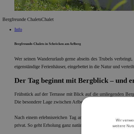
Bergfreunde Chalets
Chalet
Info
Bergfreunde-Chalets in Schröcken am Arlberg
Wer seinen Wanderurlaub gerne abseits des Trubels verbringt,
eigenständige Ferienhäuser, eingebettet in die Natur und vert
Der Tag beginnt mit Bergblick – und e
Frühstück auf der Terrasse mit Blick auf die umliegenden Ber
Die besondere Lage zwischen Arlberg, Bregenzerwald, Kleinwal
Nach einem erlebnisreichen Tag am Berg erwartet euch im Ch
Wir verwe
privat. So geht Erholung ganz natürlich und nachhaltig.
weitere Nut