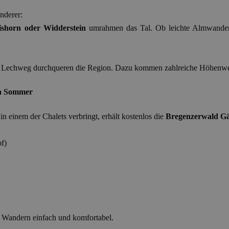
nderer:
ishorn oder Widderstein
umrahmen das Tal. Ob leichte Almwanderun
 Lechweg durchqueren die Region. Dazu kommen zahlreiche Höhenwege
en Sommer
n einem der Chalets verbringt, erhält kostenlos die
Bregenzerwald Gä
f)
es Wandern einfach und komfortabel.