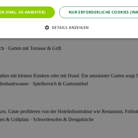
EN (INKL. US-ANBIETER)
NUR ERFORDERLICHE COOKIES (INK
DETAILS ANZEIGEN
nlage – mit großem Garten, Holzspielplatz, Sandgrube, Trampolin und
 · Garten mit Terrasse & Grill
lien mit kleinen Kindern oder mit Hund. Ein umzäunter Garten sorgt f
ßenbadewanne · Spielbereich & Gartenmöbel
n. Gäste profitieren von der Hotelinfrastruktur wie Restaurant, Frühs
ten & Grillplatz · Schwedenofen & Designküche