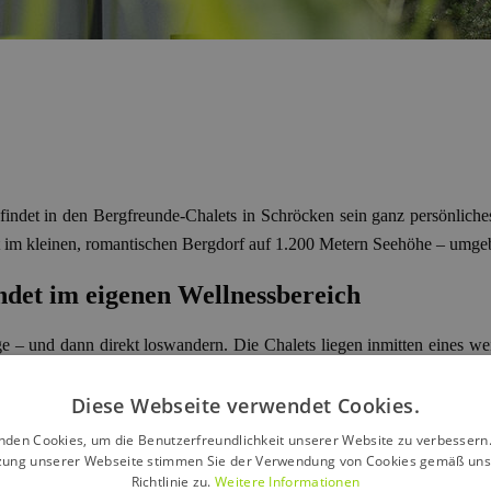
 findet in den Bergfreunde-Chalets in Schröcken sein ganz persönliche
eilt im kleinen, romantischen Bergdorf auf 1.200 Metern Seehöhe – um
ndet im eigenen Wellnessbereich
ge – und dann direkt loswandern. Die Chalets liegen inmitten eines we
sertal und Lechtal bringt beeindruckende landschaftliche Vielfalt und
Diese Webseite verwendet Cookies.
alet
euer ganz persönlicher Wellnessbereich
: Sauna, Ruheraum, Ba
nden Cookies, um die Benutzerfreundlichkeit unserer Website zu verbessern.
zung unserer Webseite stimmen Sie der Verwendung von Cookies gemäß uns
Richtlinie zu.
Weitere Informationen