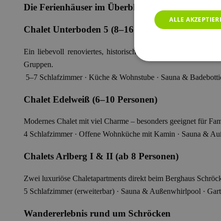
Die Ferienhäuser im Überblick:
ALLE AKZEPTIER
Chalet Unterboden 5 (8–16 Personen)
Ein liebevoll renoviertes, historisches Walserhaus in Allei
Gruppen.
5–7 Schlafzimmer · Küche & Wohnstube · Sauna & Badebottich
Chalet Edelweiß (6–10 Personen)
Modernes Chalet mit viel Charme – besonders geeignet für Fami
4 Schlafzimmer · Offene Wohnküche mit Kamin · Sauna & Au
Chalets Arlberg I & II (ab 8 Personen)
Zwei luxuriöse Chaletapartments direkt beim Berghaus Schröcke
5 Schlafzimmer (erweiterbar) · Sauna & Außenwhirlpool · Gar
Wandererlebnis rund um Schröcken