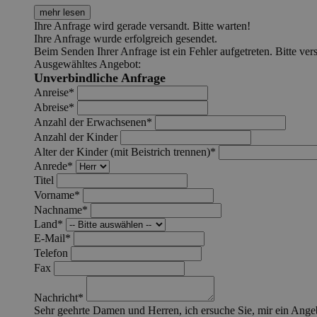
mehr lesen
Ihre Anfrage wird gerade versandt. Bitte warten!
Ihre Anfrage wurde erfolgreich gesendet.
Beim Senden Ihrer Anfrage ist ein Fehler aufgetreten. Bitte ver
Ausgewähltes Angebot:
Unverbindliche Anfrage
Anreise*
Abreise*
Anzahl der Erwachsenen*
Anzahl der Kinder
Alter der Kinder (mit Beistrich trennen)*
Anrede*
Titel
Vorname*
Nachname*
Land*
E-Mail*
Telefon
Fax
Nachricht*
Sehr geehrte Damen und Herren, ich ersuche Sie, mir ein Ange