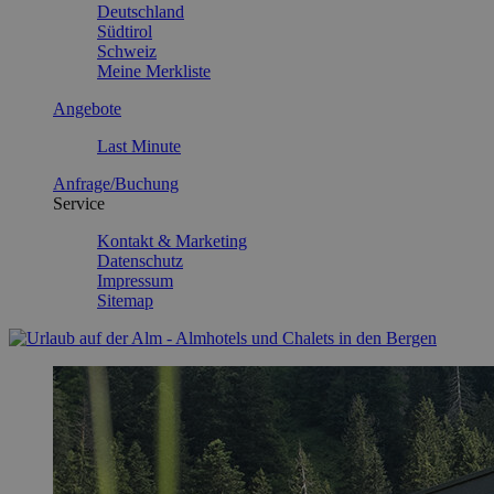
Deutschland
Südtirol
Schweiz
Meine Merkliste
Angebote
Last Minute
Anfrage/Buchung
Service
Kontakt & Marketing
Datenschutz
Impressum
Sitemap