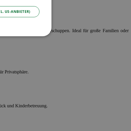
L. US-ANBIETER)
 sogar einem kleinen Kinderschuppen. Ideal für große Familien oder
ür Privatsphäre.
tück und Kinderbetreuung.