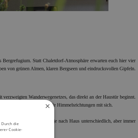
s Bergrefugium. Statt Chaletdorf-Atmosphäre erwarten euch hier vier
geben von grünen Almen, klaren Bergseen und eindrucksvollen Gipfeln.
it verzweigten Wanderwegenetzes, das direkt an der Haustür beginnt.
×
 Wandermöglichkeiten in alle Himmelsrichtungen mit sich.
dezuber oder Whirlpool – je nach Haus unterschiedlich, aber immer
 Durch die
erer Cookie-