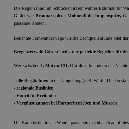
Die Region rund um Schröcken ist ein wahres Eldorado für Wa
Gipfel wie
Braunarlspitze, Mohnenfluh, Juppenspitze, Ge
passende Routen.
Bekannte Fernwanderwege wie die Lechquellenrunde oder der
Bregenzerwald Gäste-Card – der perfekte Begleiter für d
Wer zwischen
1. Mai und 31. Oktober
drei oder mehr Nächte i
-
alle Bergbahnen
in der Umgebung (z. B. Warth, Diedamskop
-
regionale Buslinien
-
Eintritt in Freibäder
-
Vergünstigungen bei Partnerbetrieben und Museen
Die Karte ist der ideale Wanderpass – sie macht auch autofrei