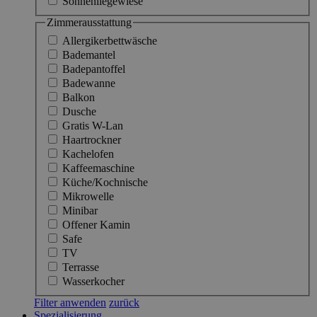
Sonnenliegewiese
Zimmerausstattung
Allergikerbettwäsche
Bademantel
Badepantoffel
Badewanne
Balkon
Dusche
Gratis W-Lan
Haartrockner
Kachelofen
Kaffeemaschine
Küche/Kochnische
Mikrowelle
Minibar
Offener Kamin
Safe
TV
Terrasse
Wasserkocher
Filter anwenden
zurück
Spezialisierung