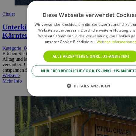
Diese Webseite verwendet Cookie
Chalet
Wir verwenden Cookies, um die Benutzerfreundlichkeit u
Unterkircher Chalet
9543 Arriach -
Website zu verbessern. Durch die weitere Nutzung uns
Kärnten - Österreich
Webseite stimmen Sie der Verwendung von Cookies g
unserer Cookie-Richtlinie zu.
Weitere Informatione
Kategorie
€€
Erleben Sie im Unterkircher Chalet eine bewusste Auszeit vom
ALLE AKZEPTIEREN (INKL. US-ANBIETER)
Alltag und lassen Sie sich vom unvergesslichen Almchalet
verzaubern! Schlafen Sie unter freiem Himmel im fahrbaren Bett,
entspannen Sie in der Sauna und das in abgeschiedener Lage!
NUR ERFORDERLICHE COOKIES (INKL. US-ANBIET
Webseite
Mehr Info
DETAILS ANZEIGEN