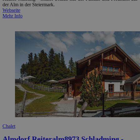
der Alm in der Steiermark.
Webseite
Mehr Info
Chalet
Almdorf Reiteralm
8973 Schladming -