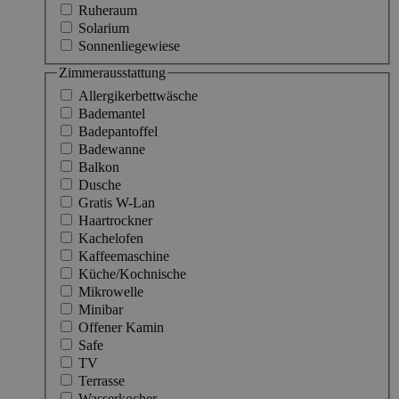
Ruheraum
Solarium
Sonnenliegewiese
Zimmerausstattung
Allergikerbettwäsche
Bademantel
Badepantoffel
Badewanne
Balkon
Dusche
Gratis W-Lan
Haartrockner
Kachelofen
Kaffeemaschine
Küche/Kochnische
Mikrowelle
Minibar
Offener Kamin
Safe
TV
Terrasse
Wasserkocher